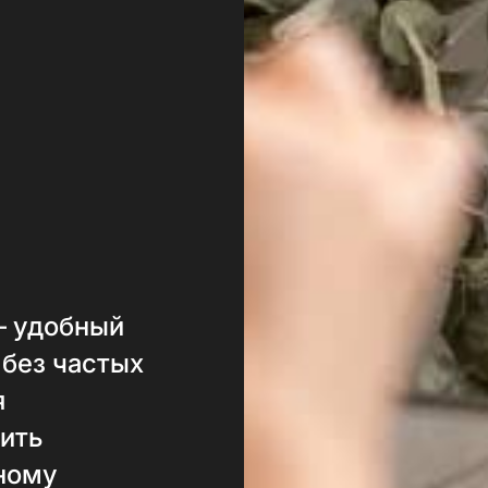
— удобный
 без частых
я
ить
нному