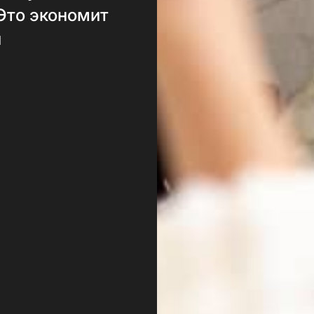
 Это экономит
й