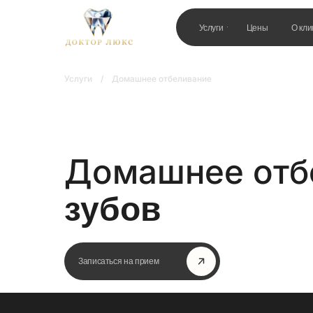
Услуги
Цены
О кли
Услуги
/
Домашнее отбеливание
Домашнее отб
зубов
Записаться на прием